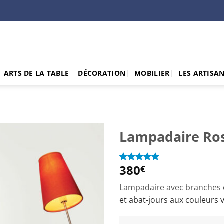
ARTS DE LA TABLE
DÉCORATION
MOBILIER
LES ARTISA
Lampadaire Ros
Ajouter
à la
380
€
Noté
2
5
sur
wishlist
5 basé sur
notations
Lampadaire avec branches 
client
et abat-jours aux couleurs v