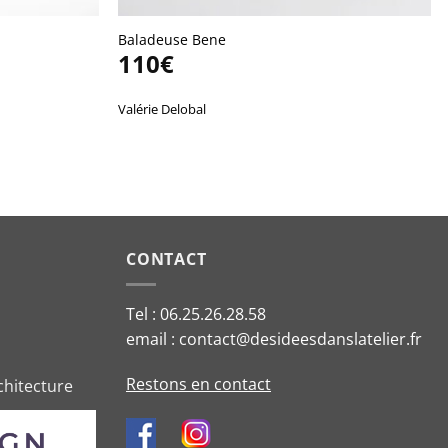
Baladeuse Bene
110
€
Valérie Delobal
CONTACT
Tel : 06.25.26.28.58
email : contact@desideesdanslatelier.fr
Restons en contact
chitecture