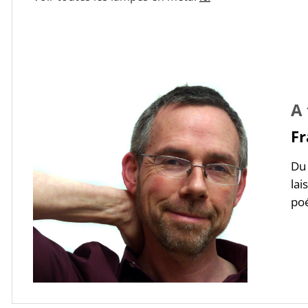
A 
Fr
Du 
lai
poé