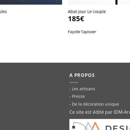
ules
Abat-jour Le couple
185
€
Fayolle Tapissier
A PROPOS
- Les artisans
- Presse
- De la décoration unique
Ce site est édité par IDM-Ar