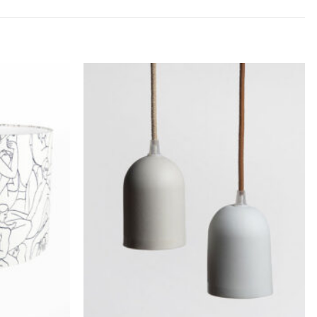
Ajouter
Ajouter
à la
à la
wishlist
wishlist