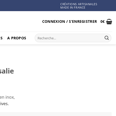
CRÉATIONS ARTISANALES
MADE IN FRANCE
CONNEXION / S’ENREGISTRER
0
€
Recherche
NS
A PROPOS
pour :
alie
en inox,
ives.