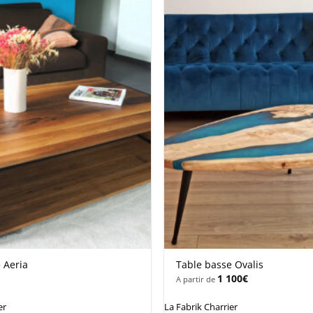
Ajouter
à la
wishlist
 Aeria
Table basse Ovalis
1 100
€
A partir de
er
La Fabrik Charrier