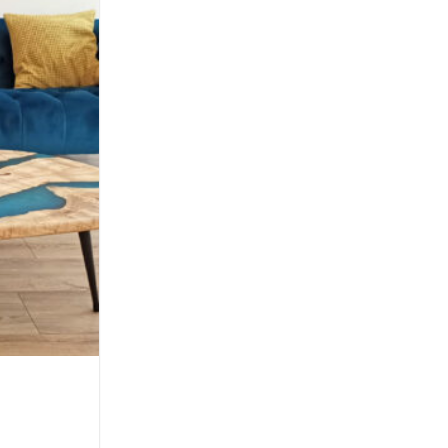
Ajouter
à la
wishlist