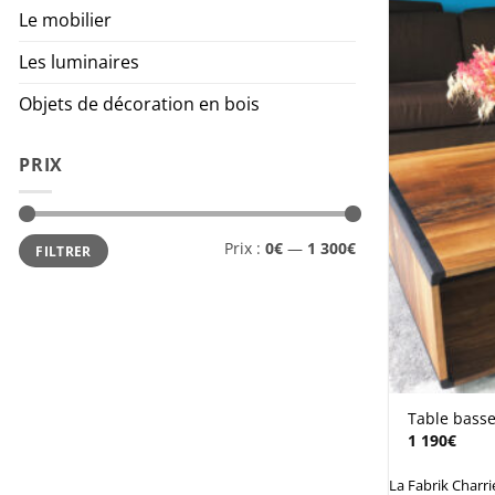
Le mobilier
Les luminaires
Objets de décoration en bois
PRIX
Prix
Prix
Prix :
0€
—
1 300€
FILTRER
min
max
Table basse
1 190
€
La Fabrik Charri