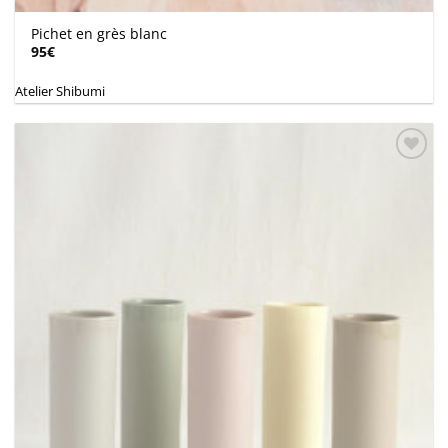
Pichet en grès blanc
95
€
Atelier Shibumi
Ajouter
à la
wishlist