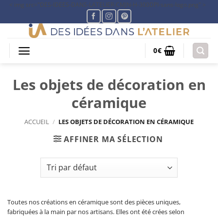
Passer
< img src="DES-IDEES-DANS-LATELIER-CMJN-H-300DPI-sans-logo.png" >
au
contenu
CRÉATIONS ARTISANALES
0
€
MADE IN FRANCE
Les objets de décoration en
céramique
ACCUEIL
/
LES OBJETS DE DÉCORATION EN CÉRAMIQUE
AFFINER MA SÉLECTION
Toutes nos créations en céramique sont des pièces uniques,
fabriquées à la main par nos artisans. Elles ont été crées selon