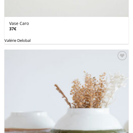
Vase Caro
37
€
Valérie Delobal
Ajouter
à la
wishlist