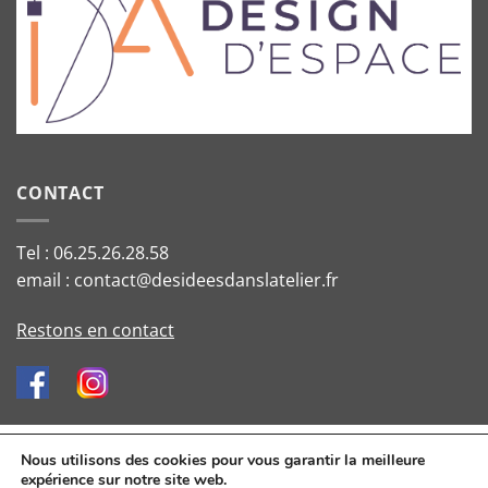
CONTACT
Tel : 06.25.26.28.58
email : contact@desideesdanslatelier.fr
Restons en contact
Données personnelles et cookies
-
Mentions Légales
-
Conditions
Nous utilisons des cookies pour vous garantir la meilleure
expérience sur notre site web.
générales de vente
-
Architecture d'intérieur