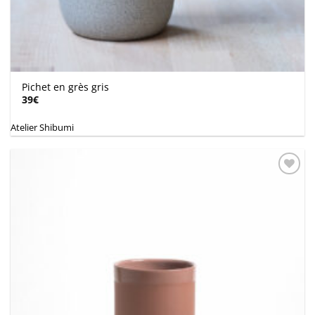
Pichet en grès gris
39
€
Atelier Shibumi
Ajouter
à la
wishlist