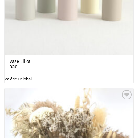
Vase Elliot
32
€
Valérie Delobal
Ajouter
à la
wishlist