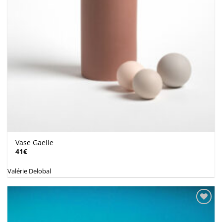
Vase Gaelle
41
€
Valérie Delobal
Ajouter
à la