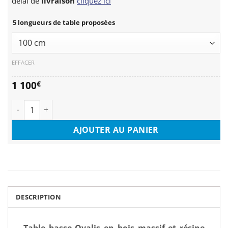
délai de
livraison
cliquez ici
5 longueurs de table proposées
EFFACER
1 100
€
quantité de Table basse Ovalis
AJOUTER AU PANIER
DESCRIPTION
Table basse Ovalis en bois massif et résine