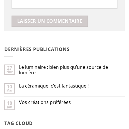
DERNIÈRES PUBLICATIONS
Le luminaire : bien plus qu’une source de
27
Nov
lumière
Aucun
commentaire
La céramique, c’est fantastique !
10
sur
Le
Mar
Aucun
luminaire
commentaire
:
sur
bien
Vos créations préférées
18
La
plus
Jan
céramique,
qu’une
Aucun
c’est
source
commentaire
fantastique
sur
de
!
Vos
lumière
TAG CLOUD
créations
préférées