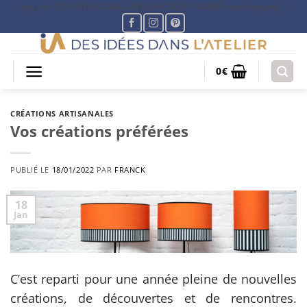
Passer
< img src="DES-IDEES-DANS-LATELIER-CMJN-H-300DPI-sans-logo.png" >
au
contenu
CRÉATIONS ARTISANALES
0
€
MADE IN FRANCE
CRÉATIONS ARTISANALES
Vos créations préférées
PUBLIÉ LE
18/01/2022
PAR
FRANCK
18
Jan
C’est reparti pour une année pleine de nouvelles
créations, de découvertes et de rencontres.